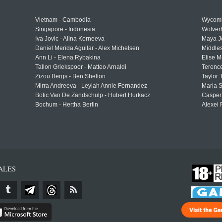
Vietnam - Cambodia
Wycomb
Singapore - Indonesia
Wolver
Iva Jovic - Alina Korneeva
Maya J
Daniel Merida Aguilar - Alex Michelsen
Middle
Ann Li - Elena Rybakina
Elise M
Tallon Griekspoor - Matteo Arnaldi
Terenc
Zizou Bergs - Ben Shelton
Taylor 
Mirra Andreeva - Leylah Annie Fernandez
Maria S
Botic Van De Zandschulp - Hubert Hurkacz
Casper
Bochum - Hertha Berlin
Alexei 
ALES