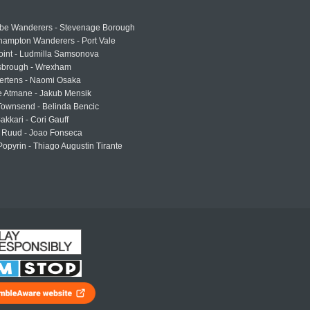
e Wanderers - Stevenage Borough
hampton Wanderers - Port Vale
oint - Ludmilla Samsonova
sbrough - Wrexham
ertens - Naomi Osaka
e Atmane - Jakub Mensik
Townsend - Belinda Bencic
akkari - Cori Gauff
 Ruud - Joao Fonseca
Popyrin - Thiago Augustin Tirante