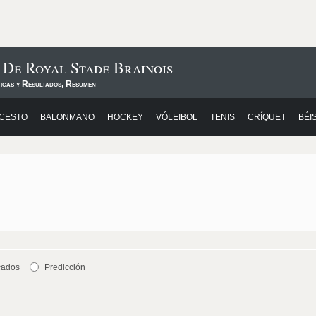
 De Royal Stade Brainois
ticas y Resultados, Resumen
CESTO
BALONMANO
HOCKEY
VÓLEIBOL
TENIS
CRÍQUET
BÉI
cados
Predicción