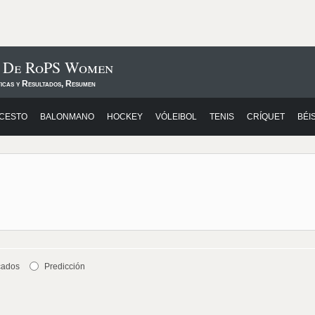
s De RoPS Women
ticas y Resultados, Resumen
CESTO
BALONMANO
HOCKEY
VÓLEIBOL
TENIS
CRÍQUET
BÉI
cados
Predicción