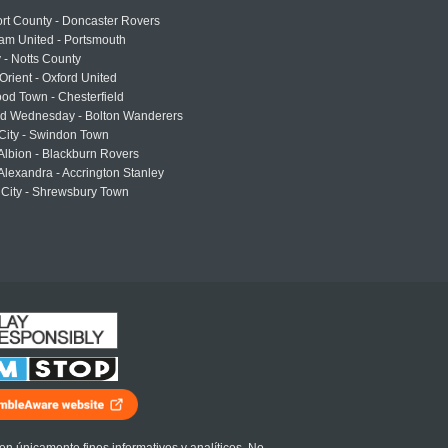
rt County - Doncaster Rovers
am United - Portsmouth
 - Notts County
Orient - Oxford United
od Town - Chesterfield
eld Wednesday - Bolton Wanderers
 City - Swindon Town
Albion - Blackburn Rovers
lexandra - Accrington Stanley
 City - Shrewsbury Town