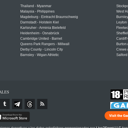
Thailand - Myanmar
Stockpo
Malaysia - Philippines
West H
Magdeburg - Eintracht Braunschweig
Burnley
Darmstadt - Holstein Kiel
Leyton 
Karlsruher - Arminia Bielefeld
Fleetwo
Heidenheim - Osnabrück
Sheffi
Cambridge United - Barnet
Cardiff
Queens Park Rangers - Millwall
Burton 
Derby County - Lincoln City
Crewe A
Barnsley - Wigan Athletic
Salford
ALES