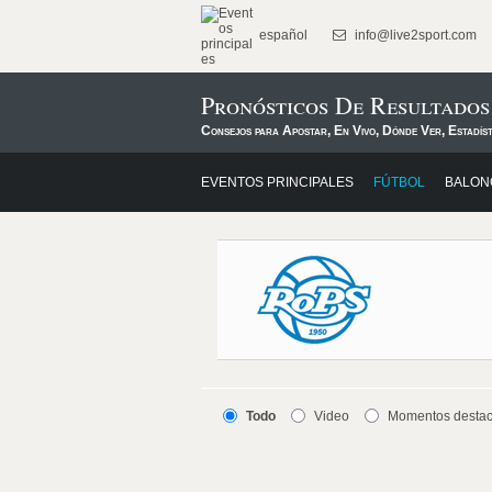
español
info@live2sport.com
Pronósticos De Resultado
Consejos para Apostar, En Vivo, Dónde Ver, Estadís
EVENTOS PRINCIPALES
FÚTBOL
BALON
Todo
Video
Momentos desta