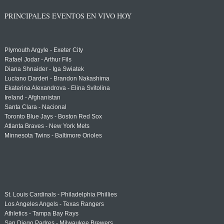
PRINCIPALES EVENTOS EN VIVO HOY
Plymouth Argyle - Exeter City
Rafael Jodar - Arthur Fils
Diana Shnaider - Iga Swiatek
Luciano Darderi - Brandon Nakashima
Ekaterina Alexandrova - Elina Svitolina
Ireland - Afghanistan
Santa Clara - Nacional
Toronto Blue Jays - Boston Red Sox
Atlanta Braves - New York Mets
Minnesota Twins - Baltimore Orioles
St. Louis Cardinals - Philadelphia Phillies
Los Angeles Angels - Texas Rangers
Athletics - Tampa Bay Rays
San Diego Padres - Milwaukee Brewers