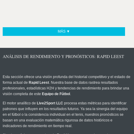
MÁS ▼
ANÁLISIS DE RENDIMIENTO Y PRONÓSTICOS: RAPID LEEST
Esta sección ofrece una visión profunda del historial competitivo y el estado de
forma actual de
Rapid Leest
. Nuestra base de datos rastrea resultados
profesionales, estadísticas H2H y tendencias de rendimiento para brindar una
visión completa de este
Equipo de Fútbol
.
El motor analítico de
Live2Sport LLC
procesa estas métricas para identificar
patrones que influyen en los resultados futuros. Ya sea la sinergia del equipo
en el fútbol o la consistencia individual en el tenis, nuestros pronósticos se
basan en una evaluación matemática rigurosa de datos históricos e
indicadores de rendimiento en tiempo real.