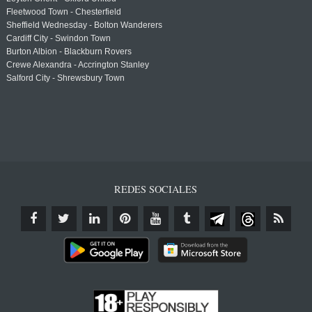
Fleetwood Town - Chesterfield
Sheffield Wednesday - Bolton Wanderers
Cardiff City - Swindon Town
Burton Albion - Blackburn Rovers
Crewe Alexandra - Accrington Stanley
Salford City - Shrewsbury Town
REDES SOCIALES