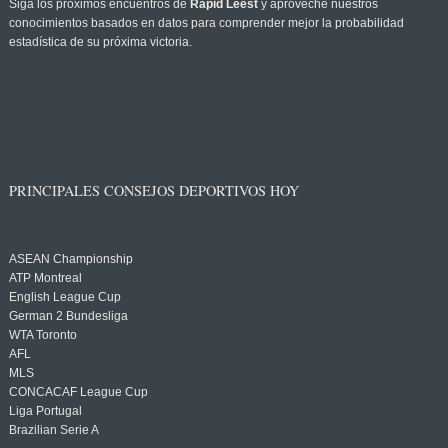
Siga los próximos encuentros de
Rapid Leest
y aproveche nuestros
conocimientos basados en datos para comprender mejor la probabilidad
estadística de su próxima victoria.
PRINCIPALES CONSEJOS DEPORTIVOS HOY
ASEAN Championship
ATP Montreal
English League Cup
German 2 Bundesliga
WTA Toronto
AFL
MLS
CONCACAF League Cup
Liga Portugal
Brazilian Serie A