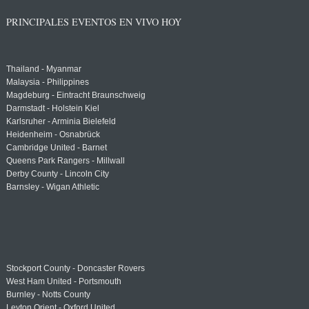
PRINCIPALES EVENTOS EN VIVO HOY
Thailand - Myanmar
Malaysia - Philippines
Magdeburg - Eintracht Braunschweig
Darmstadt - Holstein Kiel
Karlsruher - Arminia Bielefeld
Heidenheim - Osnabrück
Cambridge United - Barnet
Queens Park Rangers - Millwall
Derby County - Lincoln City
Barnsley - Wigan Athletic
Stockport County - Doncaster Rovers
West Ham United - Portsmouth
Burnley - Notts County
Leyton Orient - Oxford United