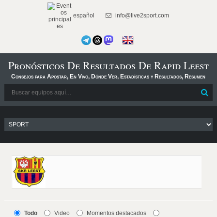
español
info@live2sport.com
Pronósticos De Resultados De Rapid Leest
Consejos para Apostar, En Vivo, Dónde Ver, Estadísticas y Resultados, Resumen
Todo
Video
Momentos destacados