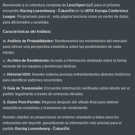
Bienvenido a la cobertura completa de
Live2Sport LLC
para el próximo
encuentro
Racing Luxembourg - Čukarički
en la
UEFA Europa Conference
League
. Programado para el
, esta página funciona como un centro de datos
para aficionados y analistas.
Características del Análisis:
📊
Análisis de Probabilidades:
Monitoreamos los movimientos del mercado
para ofrecer una perspectiva estadística sobre las posibilidades de cada
equipo.
📈
Archivo de Rendimiento:
Acceda a información detallada sobre la forma
reciente de los equipos y tendencias tácticas.
⚔️
Historial H2H:
Nuestro sistema procesa enfrentamientos directos históricos
para identificar patrones recurrentes.
📺
Guía de Transmisión:
Encuentre información verificada sobre dónde ver el
partido legalmente a través de emisoras oficiales.
📝
Datos Post-Partido:
Regrese después del silbato final para obtener
estadísticas completas y resúmenes de rendimiento.
Nuestro objetivo es proporcionar un entorno orientado a datos para los
entusiastas del deporte, garantizando la información más precisa para el
partido
Racing Luxembourg - Čukarički
.