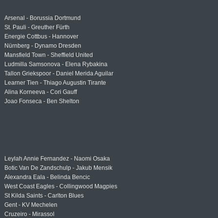
Arsenal - Borussia Dortmund
St. Pauli - Greuther Fürth
Energie Cottbus - Hannover
Nürnberg - Dynamo Dresden
Mansfield Town - Sheffield United
Ludmilla Samsonova - Elena Rybakina
Tallon Griekspoor - Daniel Merida Aguilar
Learner Tien - Thiago Augustin Tirante
Alina Korneeva - Cori Gauff
Joao Fonseca - Ben Shelton
Leylah Annie Fernandez - Naomi Osaka
Botic Van De Zandschulp - Jakub Mensik
Alexandra Eala - Belinda Bencic
West Coast Eagles - Collingwood Magpies
St Kilda Saints - Carlton Blues
Gent - KV Mechelen
Cruzeiro - Mirassol