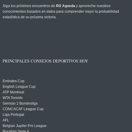
Siga los próximos encuentros de
RD Agueda
y aproveche nuestros
conocimientos basados en datos para comprender mejor la probabilidad
estadística de su próxima victoria.
PRINCIPALES CONSEJOS DEPORTIVOS HOY
Emirates Cup
English League Cup
ATP Montreal
WTA Toronto
German 2 Bundesliga
CONCACAF League Cup
Liga Portugal
AFL
Belgian Jupiler Pro League
Brazilian Serie A