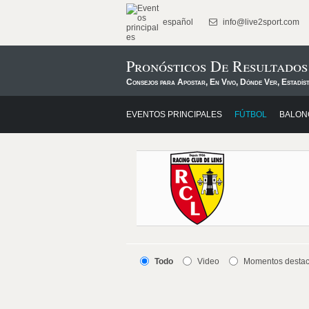
español
info@live2sport.com
Pronósticos De Resultado
Consejos para Apostar, En Vivo, Dónde Ver, Estadís
EVENTOS PRINCIPALES
FÚTBOL
BALON
Todo
Video
Momentos desta