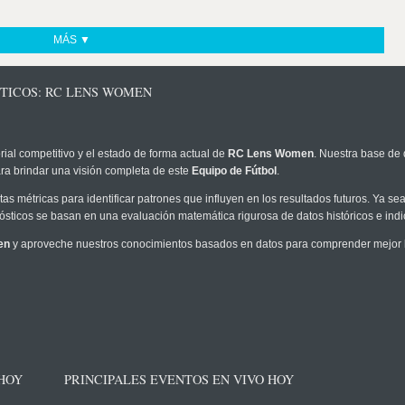
MÁS ▼
STICOS: RC LENS WOMEN
rial competitivo y el estado de forma actual de
RC Lens Women
. Nuestra base de 
ra brindar una visión completa de este
Equipo de Fútbol
.
as métricas para identificar patrones que influyen en los resultados futuros. Ya sea 
onósticos se basan en una evaluación matemática rigurosa de datos históricos e ind
en
y aproveche nuestros conocimientos basados en datos para comprender mejor la
 HOY
PRINCIPALES EVENTOS EN VIVO HOY