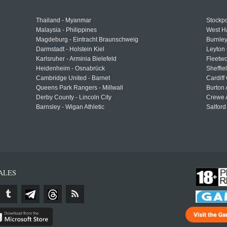
Thailand - Myanmar
Stockpo
Malaysia - Philippines
West H
Magdeburg - Eintracht Braunschweig
Burnley
Darmstadt - Holstein Kiel
Leyton 
Karlsruher - Arminia Bielefeld
Fleetwo
Heidenheim - Osnabrück
Sheffi
Cambridge United - Barnet
Cardiff
Queens Park Rangers - Millwall
Burton 
Derby County - Lincoln City
Crewe A
Barnsley - Wigan Athletic
Salford
ALES