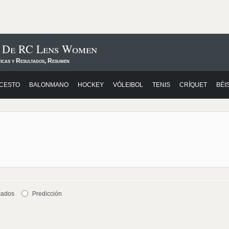
s De RC Lens Women
ticas y Resultados, Resumen
CESTO
BALONMANO
HOCKEY
VÓLEIBOL
TENIS
CRÍQUET
BÉI
cados
Predicción