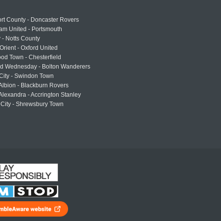
rt County - Doncaster Rovers
am United - Portsmouth
 - Notts County
Orient - Oxford United
od Town - Chesterfield
eld Wednesday - Bolton Wanderers
 City - Swindon Town
Albion - Blackburn Rovers
lexandra - Accrington Stanley
 City - Shrewsbury Town