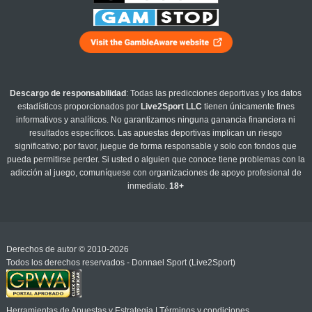
Descargo de responsabilidad
: Todas las predicciones deportivas y los datos
estadísticos proporcionados por
Live2Sport LLC
tienen únicamente fines
informativos y analíticos. No garantizamos ninguna ganancia financiera ni
resultados específicos. Las apuestas deportivas implican un riesgo
significativo; por favor, juegue de forma responsable y solo con fondos que
pueda permitirse perder. Si usted o alguien que conoce tiene problemas con la
adicción al juego, comuníquese con organizaciones de apoyo profesional de
inmediato.
18+
Derechos de autor © 2010-2026
Todos los derechos reservados - Donnael Sport (Live2Sport)
Herramientas de Apuestas y Estrategia
|
Términos y condiciones