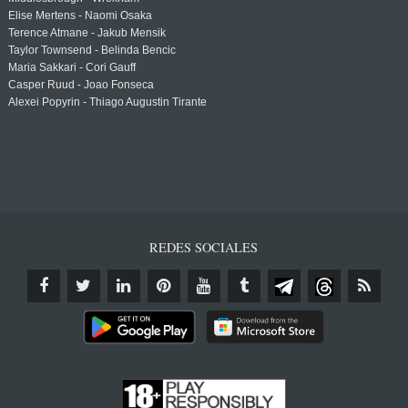
Elise Mertens - Naomi Osaka
Terence Atmane - Jakub Mensik
Taylor Townsend - Belinda Bencic
Maria Sakkari - Cori Gauff
Casper Ruud - Joao Fonseca
Alexei Popyrin - Thiago Augustin Tirante
REDES SOCIALES