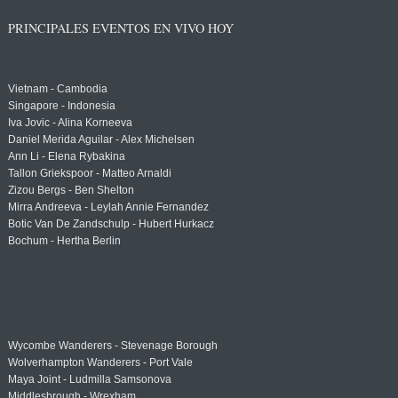
PRINCIPALES EVENTOS EN VIVO HOY
Vietnam - Cambodia
Singapore - Indonesia
Iva Jovic - Alina Korneeva
Daniel Merida Aguilar - Alex Michelsen
Ann Li - Elena Rybakina
Tallon Griekspoor - Matteo Arnaldi
Zizou Bergs - Ben Shelton
Mirra Andreeva - Leylah Annie Fernandez
Botic Van De Zandschulp - Hubert Hurkacz
Bochum - Hertha Berlin
Wycombe Wanderers - Stevenage Borough
Wolverhampton Wanderers - Port Vale
Maya Joint - Ludmilla Samsonova
Middlesbrough - Wrexham