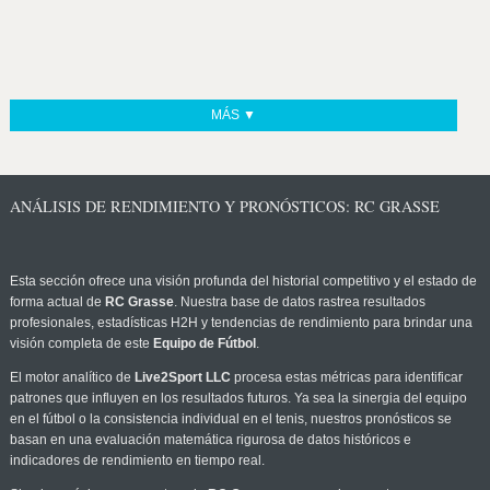
MÁS ▼
ANÁLISIS DE RENDIMIENTO Y PRONÓSTICOS: RC GRASSE
Esta sección ofrece una visión profunda del historial competitivo y el estado de
forma actual de
RC Grasse
. Nuestra base de datos rastrea resultados
profesionales, estadísticas H2H y tendencias de rendimiento para brindar una
visión completa de este
Equipo de Fútbol
.
El motor analítico de
Live2Sport LLC
procesa estas métricas para identificar
patrones que influyen en los resultados futuros. Ya sea la sinergia del equipo
en el fútbol o la consistencia individual en el tenis, nuestros pronósticos se
basan en una evaluación matemática rigurosa de datos históricos e
indicadores de rendimiento en tiempo real.