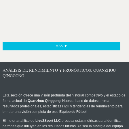
MÁS ▼
ANÁLISIS DE RENDIMIENTO Y PRONÓSTICOS: QUANZHOU
QINGGONG
Esta sección ofrece una visión profunda del historial competitivo y el estado de
forma actual de
Quanzhou Qinggong
. Nuestra base de datos rastrea
resultados profesionales, estadísticas H2H y tendencias de rendimiento para
brindar una visión completa de este
Equipo de Fútbol
.
El motor analítico de
Live2Sport LLC
procesa estas métricas para identificar
patrones que influyen en los resultados futuros. Ya sea la sinergia del equipo