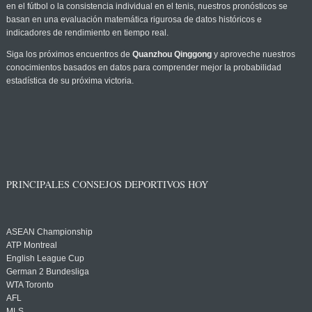
en el fútbol o la consistencia individual en el tenis, nuestros pronósticos se
basan en una evaluación matemática rigurosa de datos históricos e
indicadores de rendimiento en tiempo real.
Siga los próximos encuentros de
Quanzhou Qinggong
y aproveche nuestros
conocimientos basados en datos para comprender mejor la probabilidad
estadística de su próxima victoria.
PRINCIPALES CONSEJOS DEPORTIVOS HOY
ASEAN Championship
ATP Montreal
English League Cup
German 2 Bundesliga
WTA Toronto
AFL
MLS