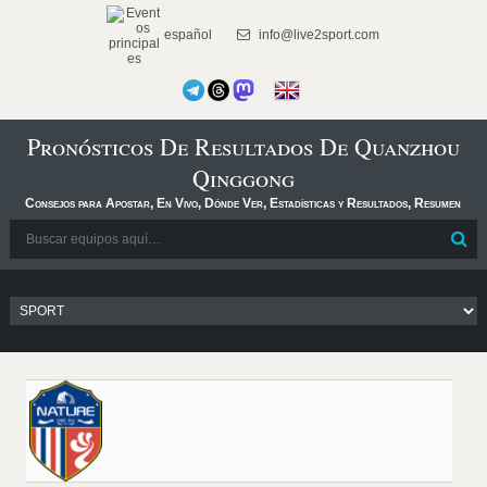
español
info@live2sport.com
Pronósticos De Resultados De Quanzhou
Qinggong
Consejos para Apostar, En Vivo, Dónde Ver, Estadísticas y Resultados, Resumen