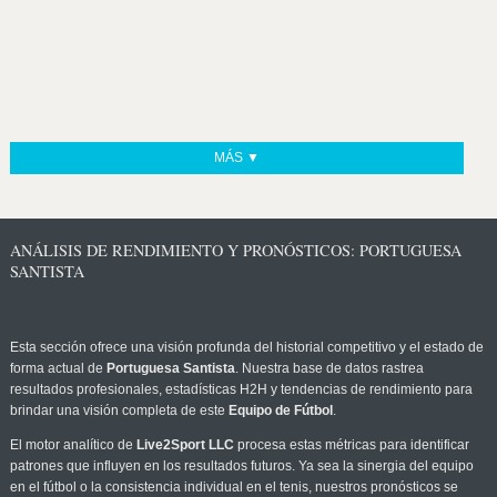
MÁS ▼
ANÁLISIS DE RENDIMIENTO Y PRONÓSTICOS: PORTUGUESA
SANTISTA
Esta sección ofrece una visión profunda del historial competitivo y el estado de
forma actual de
Portuguesa Santista
. Nuestra base de datos rastrea
resultados profesionales, estadísticas H2H y tendencias de rendimiento para
brindar una visión completa de este
Equipo de Fútbol
.
El motor analítico de
Live2Sport LLC
procesa estas métricas para identificar
patrones que influyen en los resultados futuros. Ya sea la sinergia del equipo
en el fútbol o la consistencia individual en el tenis, nuestros pronósticos se