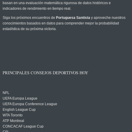
basan en una evaluación matemática rigurosa de datos históricos e
indicadores de rendimiento en tiempo real.
Siga los próximos encuentros de
Portuguesa Santista
y aproveche nuestros
conocimientos basados en datos para comprender mejor la probabilidad
estadística de su próxima victoria.
PRINCIPALES CONSEJOS DEPORTIVOS HOY
NFL
UEFA Europa League
UEFA Europa Conference League
English League Cup
WTA Toronto
ATP Montreal
CONCACAF League Cup