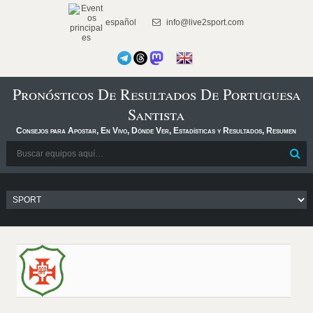
español
info@live2sport.com
Pronósticos De Resultados De Portuguesa
Santista
Consejos para Apostar, En Vivo, Dónde Ver, Estadísticas y Resultados, Resumen