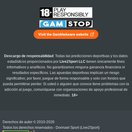
Descargo de responsabilidad
: Todas las predicciones deportivas y los datos
estadísticos proporcionados por
Live2Sport LLC
tienen únicamente fines
informativos y analíticos. No garantizamos ninguna ganancia financiera ni
resultados específicos. Las apuestas deportivas implican un riesgo
significativo; por favor, juegue de forma responsable y solo con fondos que
pueda permitirse perder. Si usted o alguien que conoce tiene problemas con la
adicción al juego, comuníquese con organizaciones de apoyo profesional de
inmediato.
18+
Derechos de autor © 2010-2026
Todos los derechos reservados - Donnael Sport (Live2Sport)