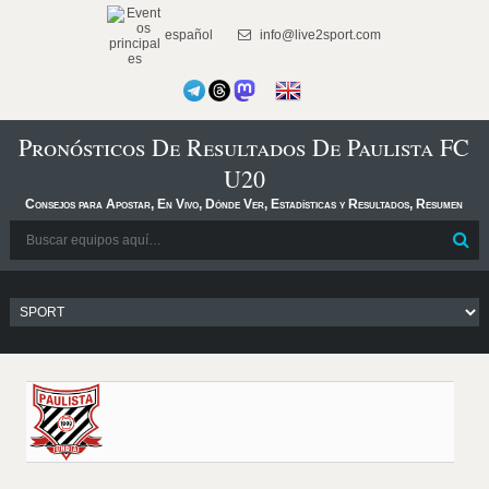
español
info@live2sport.com
Pronósticos De Resultados De Paulista FC
U20
Consejos para Apostar, En Vivo, Dónde Ver, Estadísticas y Resultados, Resumen