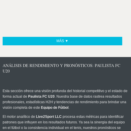
MÁS ▼
ANÁLISIS DE RENDIMIENTO Y PRONÓSTICOS: PAULISTA FC
U20
Esta sección ofrece una visión profunda del historial competitivo y el estado de
forma actual de
Paulista FC U20
. Nuestra base de datos rastrea resultados
profesionales, estadísticas H2H y tendencias de rendimiento para brindar una
visión completa de este
Equipo de Fútbol
.
El motor analítico de
Live2Sport LLC
procesa estas métricas para identificar
patrones que influyen en los resultados futuros. Ya sea la sinergia del equipo
en el fútbol o la consistencia individual en el tenis, nuestros pronósticos se