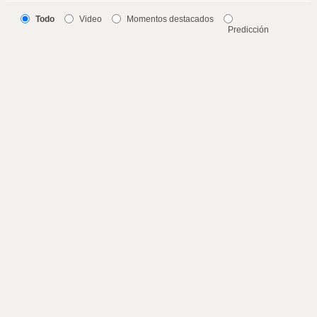
Todo
Video
Momentos destacados
Predicción