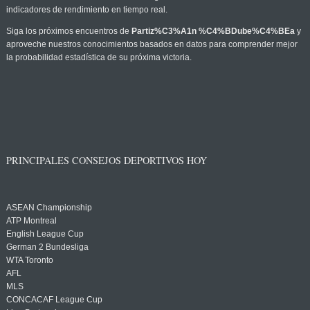
indicadores de rendimiento en tiempo real.
Siga los próximos encuentros de
Partiz%C3%A1n %C4%BDube%C4%BEa
y
aproveche nuestros conocimientos basados en datos para comprender mejor
la probabilidad estadística de su próxima victoria.
PRINCIPALES CONSEJOS DEPORTIVOS HOY
ASEAN Championship
ATP Montreal
English League Cup
German 2 Bundesliga
WTA Toronto
AFL
MLS
CONCACAF League Cup