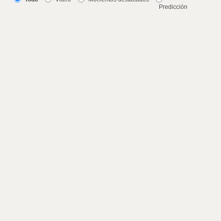
Predicción