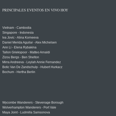
PRINCIPALES EVENTOS EN VIVO HOY
Vietnam - Cambodia
Singapore - Indonesia
Iva Jovic - Alina Korneeva
Daniel Merida Aguilar - Alex Michelsen
Ann Li - Elena Rybakina
Tallon Griekspoor - Matteo Arnaldi
Zizou Bergs - Ben Shelton
Mirra Andreeva - Leylah Annie Fernandez
Botic Van De Zandschulp - Hubert Hurkacz
Bochum - Hertha Berlin
Wycombe Wanderers - Stevenage Borough
Wolverhampton Wanderers - Port Vale
Maya Joint - Ludmilla Samsonova