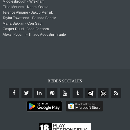
Middlesbrough - Wrexham
Elise Mertens - Naomi Osaka
Terence Atmane - Jakub Mensik
Taylor Townsend - Belinda Bencic
Maria Sakkari - Cori Gauff
Casper Ruud - Joao Fonseca
Alexei Popyrin - Thiago Augustin Tirante
REDES SOCIALES