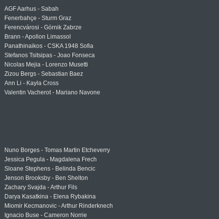
AGF Aarhus - Sabah
Fenerbahçe - Sturm Graz
Ferencvárosi - Górnik Zabrze
Brann - Apollon Limassol
Panathinaikos - CSKA 1948 Sofia
Stefanos Tsitsipas - Joao Fonseca
Nicolas Mejia - Lorenzo Musetti
Zizou Bergs - Sebastian Baez
Ann Li - Kayla Cross
Valentin Vacherot - Mariano Navone
Nuno Borges - Tomas Martin Etcheverry
Jessica Pegula - Magdalena Frech
Sloane Stephens - Belinda Bencic
Jenson Brooksby - Ben Shelton
Zachary Svajda - Arthur Fils
Darya Kasatkina - Elena Rybakina
Miomir Kecmanovic - Arthur Rinderknech
Ignacio Buse - Cameron Norrie