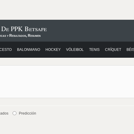
 De PPK Betsafe
ticas y Resultados, Resumen
CESTO
BALONMANO
HOCKEY
VÓLEIBOL
TENIS
CRÍQUET
BÉI
cados
Predicción