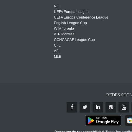
NFL
UEFA Europa League
UEFA Europa Conference League
English League Cup
WTA Toronto
ATP Montreal
CONCACAF League Cup
CFL
AFL
MLB
REDES SOCI