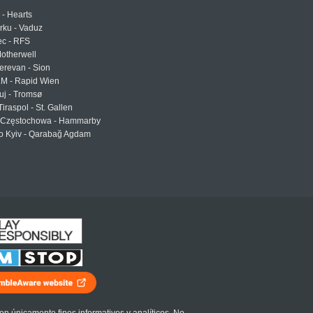
 - Hearts
urku - Vaduz
ec - RFS
otherwell
erevan - Sion
LM - Rapid Wien
uj - Tromsø
Tiraspol - St. Gallen
Częstochowa - Hammarby
 Kyiv - Qarabağ Agdam