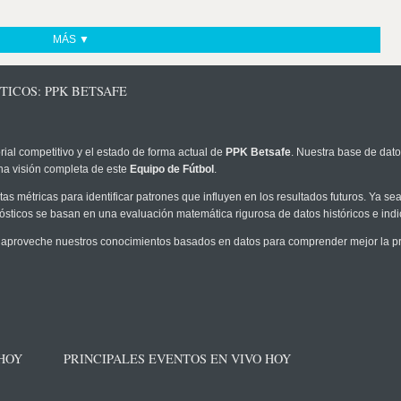
MÁS ▼
TICOS: PPK BETSAFE
rial competitivo y el estado de forma actual de
PPK Betsafe
. Nuestra base de dato
na visión completa de este
Equipo de Fútbol
.
as métricas para identificar patrones que influyen en los resultados futuros. Ya sea 
onósticos se basan en una evaluación matemática rigurosa de datos históricos e ind
 aproveche nuestros conocimientos basados en datos para comprender mejor la prob
 HOY
PRINCIPALES EVENTOS EN VIVO HOY