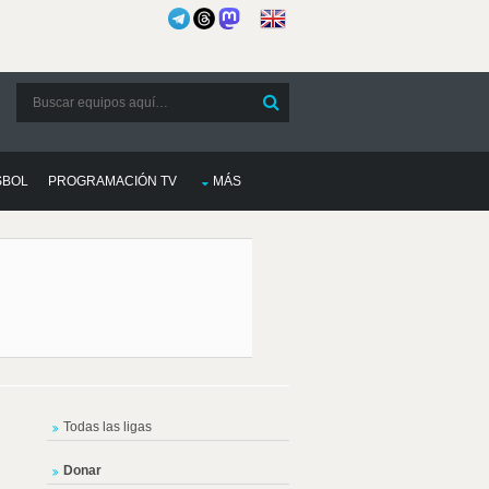
SBOL
PROGRAMACIÓN TV
MÁS
Todas las ligas
Donar