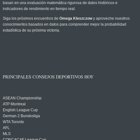
basan en una evaluación matemática rigurosa de datos históricos e
indicadores de rendimiento en tiempo real.
Siga los próximos encuentros de
Omega Kleszczow
y aproveche nuestros
conocimientos basados en datos para comprender mejor la probabilidad
estadística de su próxima victoria.
PRINCIPALES CONSEJOS DEPORTIVOS HOY
ASEAN Championship
ATP Montreal
English League Cup
German 2 Bundesliga
WTA Toronto
AFL
MLS
CONCACAF League Cup