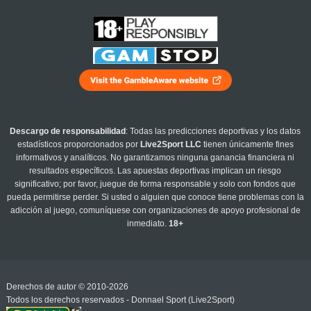
Descargo de responsabilidad
: Todas las predicciones deportivas y los datos
estadísticos proporcionados por
Live2Sport LLC
tienen únicamente fines
informativos y analíticos. No garantizamos ninguna ganancia financiera ni
resultados específicos. Las apuestas deportivas implican un riesgo
significativo; por favor, juegue de forma responsable y solo con fondos que
pueda permitirse perder. Si usted o alguien que conoce tiene problemas con la
adicción al juego, comuníquese con organizaciones de apoyo profesional de
inmediato.
18+
Derechos de autor © 2010-2026
Todos los derechos reservados - Donnael Sport (Live2Sport)