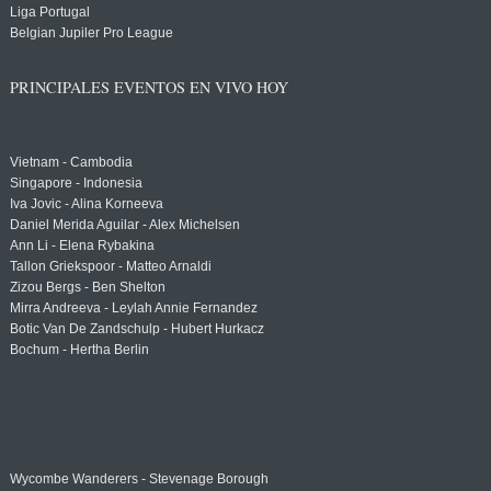
Liga Portugal
Belgian Jupiler Pro League
PRINCIPALES EVENTOS EN VIVO HOY
Vietnam - Cambodia
Singapore - Indonesia
Iva Jovic - Alina Korneeva
Daniel Merida Aguilar - Alex Michelsen
Ann Li - Elena Rybakina
Tallon Griekspoor - Matteo Arnaldi
Zizou Bergs - Ben Shelton
Mirra Andreeva - Leylah Annie Fernandez
Botic Van De Zandschulp - Hubert Hurkacz
Bochum - Hertha Berlin
Wycombe Wanderers - Stevenage Borough