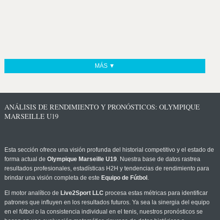
MÁS ▼
ANÁLISIS DE RENDIMIENTO Y PRONÓSTICOS: OLYMPIQUE
MARSEILLE U19
Esta sección ofrece una visión profunda del historial competitivo y el estado de
forma actual de
Olympique Marseille U19
. Nuestra base de datos rastrea
resultados profesionales, estadísticas H2H y tendencias de rendimiento para
brindar una visión completa de este
Equipo de Fútbol
.
El motor analítico de
Live2Sport LLC
procesa estas métricas para identificar
patrones que influyen en los resultados futuros. Ya sea la sinergia del equipo
en el fútbol o la consistencia individual en el tenis, nuestros pronósticos se