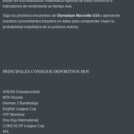
basan en una evaluación matemática rigurosa de datos históricos e
indicadores de rendimiento en tiempo real.
Siga los próximos encuentros de
Olympique Marseille U19
y aproveche
nuestros conocimientos basados en datos para comprender mejor la
probabilidad estadística de su próxima victoria.
PRINCIPALES CONSEJOS DEPORTIVOS HOY
ASEAN Championship
WTA Toronto
German 2 Bundesliga
English League Cup
ATP Montreal
One Day International
CONCACAF League Cup
AFL