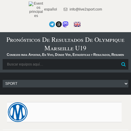
español
info@live2sport.com
Pronósticos De Resultados De Olympique
Marseille U19
Consejos para Apostar, En Vivo, Dónde Ver, Estadísticas y Resultados, Resumen