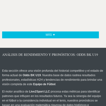
MÁS ▼
ANÁLISIS DE RENDIMIENTO Y PRONÓSTICOS: ODDS BK U19
Esta sección ofrece una visión profunda del historial competitivo y el estado de
forma actual de
Odds BK U19
. Nuestra base de datos rastrea resultados
profesionales, estadísticas H2H y tendencias de rendimiento para brindar una
visión completa de este
Equipo de Fútbol
.
El motor analítico de
Live2Sport LLC
procesa estas métricas para identificar
patrones que influyen en los resultados futuros. Ya sea la sinergia del equipo
en el fútbol o la consistencia individual en el tenis, nuestros pronósticos se
basan en una evaluación matemática rigurosa de datos históricos e