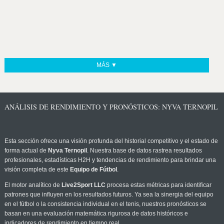
MÁS ▼
ANÁLISIS DE RENDIMIENTO Y PRONÓSTICOS: NYVA TERNOPIL
Esta sección ofrece una visión profunda del historial competitivo y el estado de
forma actual de
Nyva Ternopil
. Nuestra base de datos rastrea resultados
profesionales, estadísticas H2H y tendencias de rendimiento para brindar una
visión completa de este
Equipo de Fútbol
.
El motor analítico de
Live2Sport LLC
procesa estas métricas para identificar
patrones que influyen en los resultados futuros. Ya sea la sinergia del equipo
en el fútbol o la consistencia individual en el tenis, nuestros pronósticos se
basan en una evaluación matemática rigurosa de datos históricos e
indicadores de rendimiento en tiempo real.