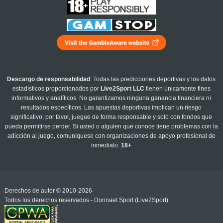
Descargo de responsabilidad
: Todas las predicciones deportivas y los datos
estadísticos proporcionados por
Live2Sport LLC
tienen únicamente fines
informativos y analíticos. No garantizamos ninguna ganancia financiera ni
resultados específicos. Las apuestas deportivas implican un riesgo
significativo; por favor, juegue de forma responsable y solo con fondos que
pueda permitirse perder. Si usted o alguien que conoce tiene problemas con la
adicción al juego, comuníquese con organizaciones de apoyo profesional de
inmediato.
18+
Derechos de autor © 2010-2026
Todos los derechos reservados - Donnael Sport (Live2Sport)