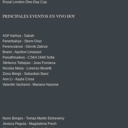
Royal London One-Day Cup
PRINCIPALES EVENTOS EN VIVO HOY
AGF Aarhus - Sabah
Fenerbahçe - Sturm Graz
Ferencvárosi - Górnik Zabrze
Brann - Apollon Limassol
Panathinaikos - CSKA 1948 Sofia
Stefanos Tsitsipas - Joao Fonseca
Nicolas Mejia - Lorenzo Musetti
Zizou Bergs - Sebastian Baez
Ann Li - Kayla Cross
Valentin Vacherot - Mariano Navone
Nuno Borges - Tomas Martin Etcheverry
Jessica Pegula - Magdalena Frech