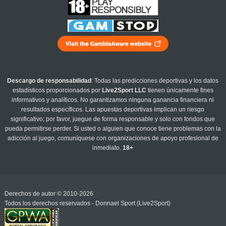
Descargo de responsabilidad
: Todas las predicciones deportivas y los datos
estadísticos proporcionados por
Live2Sport LLC
tienen únicamente fines
informativos y analíticos. No garantizamos ninguna ganancia financiera ni
resultados específicos. Las apuestas deportivas implican un riesgo
significativo; por favor, juegue de forma responsable y solo con fondos que
pueda permitirse perder. Si usted o alguien que conoce tiene problemas con la
adicción al juego, comuníquese con organizaciones de apoyo profesional de
inmediato.
18+
Derechos de autor © 2010-2026
Todos los derechos reservados - Donnael Sport (Live2Sport)