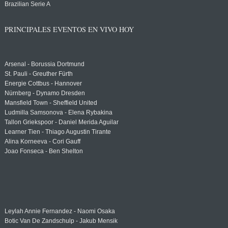
Brazilian Serie A
PRINCIPALES EVENTOS EN VIVO HOY
Arsenal - Borussia Dortmund
St. Pauli - Greuther Fürth
Energie Cottbus - Hannover
Nürnberg - Dynamo Dresden
Mansfield Town - Sheffield United
Ludmilla Samsonova - Elena Rybakina
Tallon Griekspoor - Daniel Merida Aguilar
Learner Tien - Thiago Augustin Tirante
Alina Korneeva - Cori Gauff
Joao Fonseca - Ben Shelton
Leylah Annie Fernandez - Naomi Osaka
Botic Van De Zandschulp - Jakub Mensik