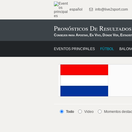
español
info@live2sport.com
Pronósticos De Resultado
Consejos para Apostar, En Vivo, Dónde Ver, Estadís
EVENTOS PRINCIPALES
FÚTBOL
BALON
Todo
Video
Momentos desta