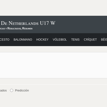
s De Netherlands U17 W
ticas y Resultados, Resumen
CESTO
BALONMANO
HOCKEY
VÓLEIBOL
TENIS
CRÍQUET
BÉI
cados
Predicción