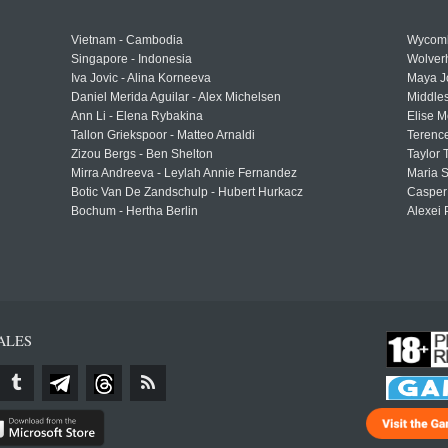
Vietnam - Cambodia
Wycomb
Singapore - Indonesia
Wolver
Iva Jovic - Alina Korneeva
Maya J
Daniel Merida Aguilar - Alex Michelsen
Middle
Ann Li - Elena Rybakina
Elise M
Tallon Griekspoor - Matteo Arnaldi
Terenc
Zizou Bergs - Ben Shelton
Taylor 
Mirra Andreeva - Leylah Annie Fernandez
Maria S
Botic Van De Zandschulp - Hubert Hurkacz
Casper
Bochum - Hertha Berlin
Alexei 
ALES