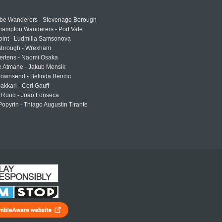
e Wanderers - Stevenage Borough
hampton Wanderers - Port Vale
oint - Ludmilla Samsonova
sbrough - Wrexham
ertens - Naomi Osaka
e Atmane - Jakub Mensik
Townsend - Belinda Bencic
akkari - Cori Gauff
 Ruud - Joao Fonseca
Popyrin - Thiago Augustin Tirante