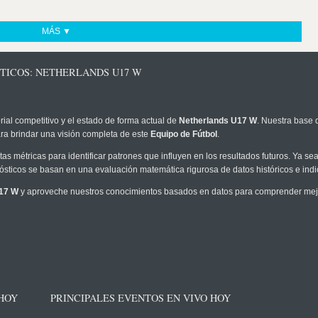
MÁS ▼
STICOS: NETHERLANDS U17 W
rial competitivo y el estado de forma actual de
Netherlands U17 W
. Nuestra base 
ra brindar una visión completa de este
Equipo de Fútbol
.
as métricas para identificar patrones que influyen en los resultados futuros. Ya sea 
onósticos se basan en una evaluación matemática rigurosa de datos históricos e ind
U17 W
y aproveche nuestros conocimientos basados en datos para comprender mejor
 HOY
PRINCIPALES EVENTOS EN VIVO HOY