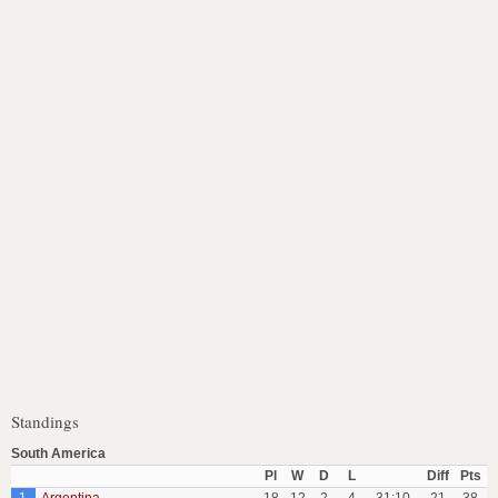
Standings
South America
Pl
W
D
L
Diff
Pts