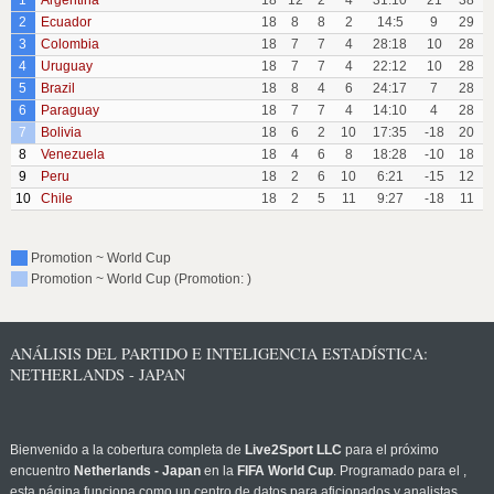
1
Argentina
18
12
2
4
31:10
21
38
2
Ecuador
18
8
8
2
14:5
9
29
3
Colombia
18
7
7
4
28:18
10
28
4
Uruguay
18
7
7
4
22:12
10
28
5
Brazil
18
8
4
6
24:17
7
28
6
Paraguay
18
7
7
4
14:10
4
28
7
Bolivia
18
6
2
10
17:35
-18
20
8
Venezuela
18
4
6
8
18:28
-10
18
9
Peru
18
2
6
10
6:21
-15
12
10
Chile
18
2
5
11
9:27
-18
11
Promotion ~ World Cup
Promotion ~ World Cup (Promotion: )
ANÁLISIS DEL PARTIDO E INTELIGENCIA ESTADÍSTICA:
NETHERLANDS - JAPAN
Bienvenido a la cobertura completa de
Live2Sport LLC
para el próximo
encuentro
Netherlands - Japan
en la
FIFA World Cup
. Programado para el
,
esta página funciona como un centro de datos para aficionados y analistas.