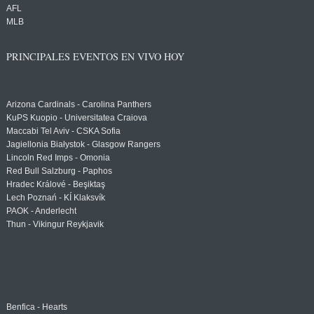
AFL
MLB
PRINCIPALES EVENTOS EN VIVO HOY
Arizona Cardinals - Carolina Panthers
KuPS Kuopio - Universitatea Craiova
Maccabi Tel Aviv - CSKA Sofia
Jagiellonia Białystok - Glasgow Rangers
Lincoln Red Imps - Omonia
Red Bull Salzburg - Paphos
Hradec Králové - Beşiktaş
Lech Poznań - KÍ Klaksvík
PAOK - Anderlecht
Thun - Vikingur Reykjavik
Benfica - Hearts