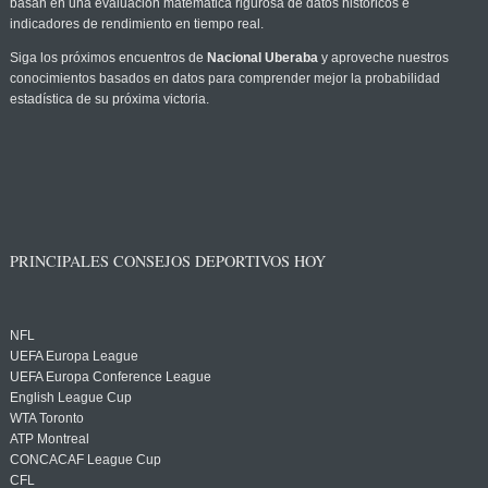
basan en una evaluación matemática rigurosa de datos históricos e
indicadores de rendimiento en tiempo real.
Siga los próximos encuentros de
Nacional Uberaba
y aproveche nuestros
conocimientos basados en datos para comprender mejor la probabilidad
estadística de su próxima victoria.
PRINCIPALES CONSEJOS DEPORTIVOS HOY
NFL
UEFA Europa League
UEFA Europa Conference League
English League Cup
WTA Toronto
ATP Montreal
CONCACAF League Cup
CFL