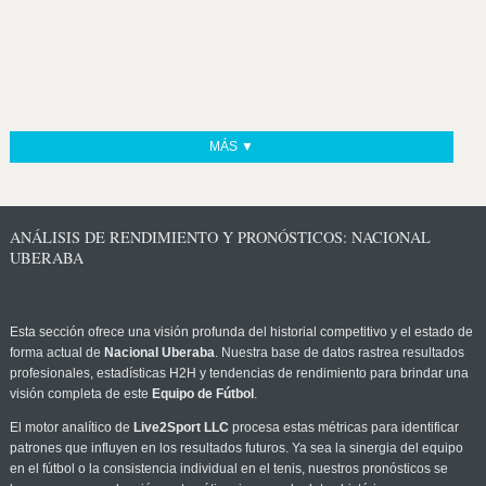
MÁS ▼
ANÁLISIS DE RENDIMIENTO Y PRONÓSTICOS: NACIONAL
UBERABA
Esta sección ofrece una visión profunda del historial competitivo y el estado de
forma actual de
Nacional Uberaba
. Nuestra base de datos rastrea resultados
profesionales, estadísticas H2H y tendencias de rendimiento para brindar una
visión completa de este
Equipo de Fútbol
.
El motor analítico de
Live2Sport LLC
procesa estas métricas para identificar
patrones que influyen en los resultados futuros. Ya sea la sinergia del equipo
en el fútbol o la consistencia individual en el tenis, nuestros pronósticos se