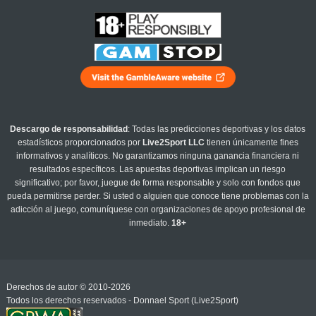
Descargo de responsabilidad
: Todas las predicciones deportivas y los datos
estadísticos proporcionados por
Live2Sport LLC
tienen únicamente fines
informativos y analíticos. No garantizamos ninguna ganancia financiera ni
resultados específicos. Las apuestas deportivas implican un riesgo
significativo; por favor, juegue de forma responsable y solo con fondos que
pueda permitirse perder. Si usted o alguien que conoce tiene problemas con la
adicción al juego, comuníquese con organizaciones de apoyo profesional de
inmediato.
18+
Derechos de autor © 2010-2026
Todos los derechos reservados - Donnael Sport (Live2Sport)