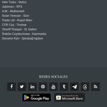
Inter Turku - Vaduz
Jablonec - RFS
HJK - Motherwell
Noah Yerevan - Sion
Paide LM - Rapid Wien
CFR Cluj - Tromsø
Sheriff Tiraspol - St. Gallen
Raków Częstochowa - Hammarby
Dynamo Kyiv - Qarabağ Agdam
REDES SOCIALES