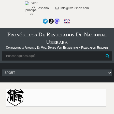
español
info@live2sport.com
Pronósticos De Resultados De Nacional
Uberaba
Consejos para Apostar, En Vivo, Dónde Ver, Estadísticas y Resultados, Resumen