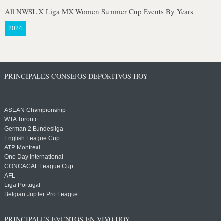
All NWSL X Liga MX Women Summer Cup Events By Years
2024
PRINCIPALES CONSEJOS DEPORTIVOS HOY
ASEAN Championship
WTA Toronto
German 2 Bundesliga
English League Cup
ATP Montreal
One Day International
CONCACAF League Cup
AFL
Liga Portugal
Belgian Jupiler Pro League
PRINCIPALES EVENTOS EN VIVO HOY