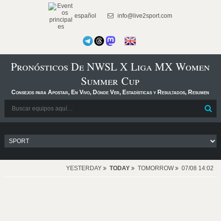
español
info@live2sport.com
Pronósticos De NWSL X Liga MX Women
Summer Cup
Consejos para Apostar, En Vivo, Dónde Ver, Estadísticas y Resultados, Resumen
YESTERDAY
TODAY
TOMORROW
07/08 14:02