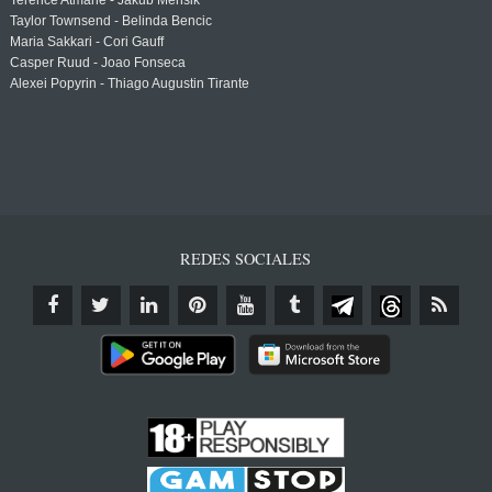
Terence Atmane - Jakub Mensik
Taylor Townsend - Belinda Bencic
Maria Sakkari - Cori Gauff
Casper Ruud - Joao Fonseca
Alexei Popyrin - Thiago Augustin Tirante
REDES SOCIALES