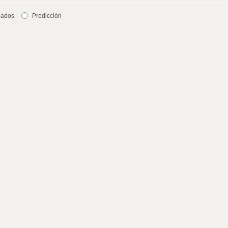
cados
Predicción