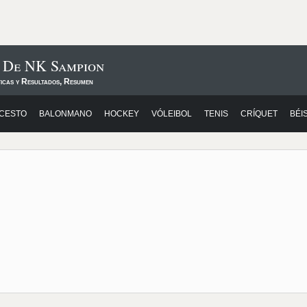
s De NK Sampion
ticas y Resultados, Resumen
CESTO
BALONMANO
HOCKEY
VÓLEIBOL
TENIS
CRÍQUET
BÉI