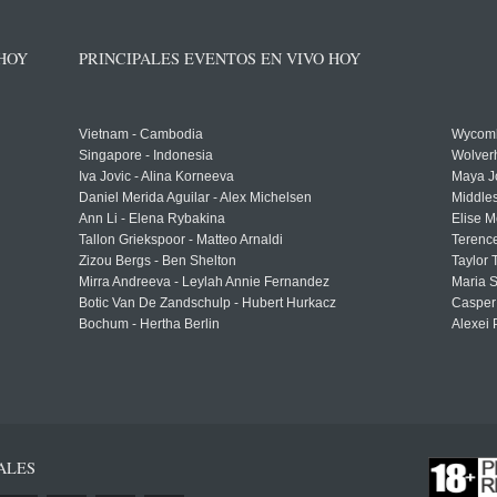
 HOY
PRINCIPALES EVENTOS EN VIVO HOY
Vietnam - Cambodia
Wycomb
Singapore - Indonesia
Wolver
Iva Jovic - Alina Korneeva
Maya J
Daniel Merida Aguilar - Alex Michelsen
Middle
Ann Li - Elena Rybakina
Elise M
Tallon Griekspoor - Matteo Arnaldi
Terenc
Zizou Bergs - Ben Shelton
Taylor 
Mirra Andreeva - Leylah Annie Fernandez
Maria S
Botic Van De Zandschulp - Hubert Hurkacz
Casper
Bochum - Hertha Berlin
Alexei 
ALES