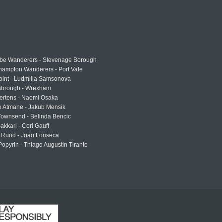
e Wanderers - Stevenage Borough
hampton Wanderers - Port Vale
oint - Ludmilla Samsonova
sbrough - Wrexham
ertens - Naomi Osaka
e Atmane - Jakub Mensik
Townsend - Belinda Bencic
akkari - Cori Gauff
 Ruud - Joao Fonseca
Popyrin - Thiago Augustin Tirante