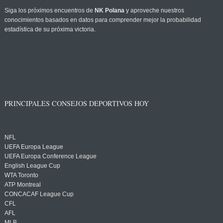
Siga los próximos encuentros de
NK Polana
y aproveche nuestros
conocimientos basados en datos para comprender mejor la probabilidad
estadística de su próxima victoria.
PRINCIPALES CONSEJOS DEPORTIVOS HOY
NFL
UEFA Europa League
UEFA Europa Conference League
English League Cup
WTA Toronto
ATP Montreal
CONCACAF League Cup
CFL
AFL
MLB