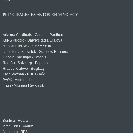
PRINCIPALES EVENTOS EN VIVO HOY
Arizona Cardinals - Carolina Panthers
KuPS Kuopio - Universitatea Craiova
Maccabi Tel Aviv - CSKA Sofia
Jagiellonia Białystok - Glasgow Rangers
Lincoln Red Imps - Omonia
Red Bull Salzburg - Paphos
Hradec Králové - Beşiktaş
Lech Poznań - KÍ Klaksvík
PAOK - Anderlecht
Thun - Vikingur Reykjavik
Benfica - Hearts
Inter Turku - Vaduz
Jablonec - RFS