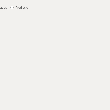
cados
Predicción