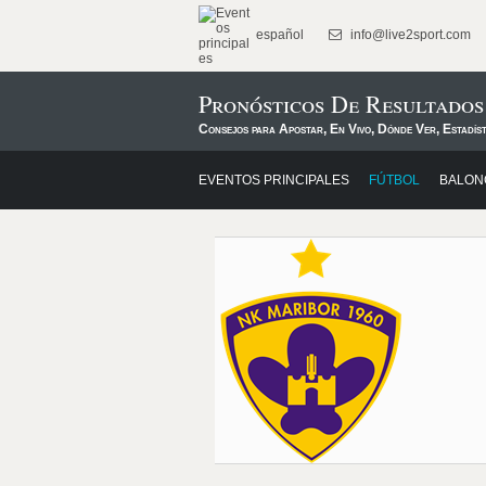
español
info@live2sport.com
Pronósticos De Resultado
Consejos para Apostar, En Vivo, Dónde Ver, Estadís
EVENTOS PRINCIPALES
FÚTBOL
BALON