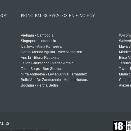
 HOY
PRINCIPALES EVENTOS EN VIVO HOY
Vietnam - Cambodia
Wycomb
Singapore - Indonesia
Wolver
Iva Jovic - Alina Korneeva
Maya J
Daniel Merida Aguilar - Alex Michelsen
Middle
Ann Li - Elena Rybakina
Elise M
Tallon Griekspoor - Matteo Arnaldi
Terenc
Zizou Bergs - Ben Shelton
Taylor 
Mirra Andreeva - Leylah Annie Fernandez
Maria S
Botic Van De Zandschulp - Hubert Hurkacz
Casper
Bochum - Hertha Berlin
Alexei 
ALES