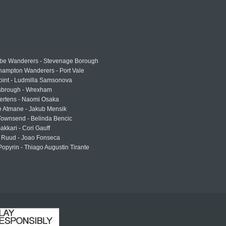
e Wanderers - Stevenage Borough
hampton Wanderers - Port Vale
oint - Ludmilla Samsonova
sbrough - Wrexham
ertens - Naomi Osaka
e Atmane - Jakub Mensik
Townsend - Belinda Bencic
akkari - Cori Gauff
 Ruud - Joao Fonseca
Popyrin - Thiago Augustin Tirante