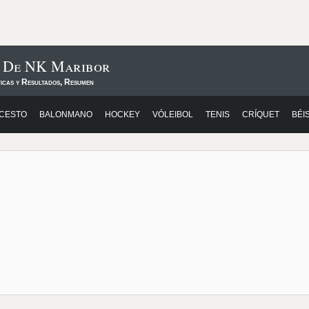
s De NK Maribor
ticas y Resultados, Resumen
CESTO
BALONMANO
HOCKEY
VÓLEIBOL
TENIS
CRÍQUET
BÉI