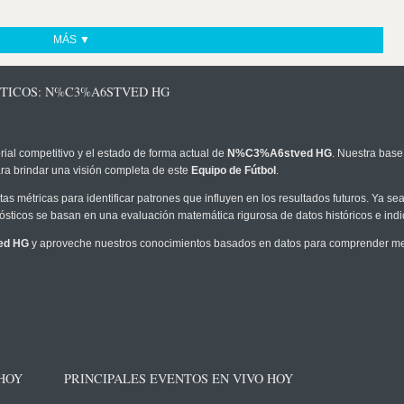
MÁS ▼
STICOS: N%C3%A6STVED HG
rial competitivo y el estado de forma actual de
N%C3%A6stved HG
. Nuestra base
ra brindar una visión completa de este
Equipo de Fútbol
.
as métricas para identificar patrones que influyen en los resultados futuros. Ya sea 
onósticos se basan en una evaluación matemática rigurosa de datos históricos e ind
ed HG
y aproveche nuestros conocimientos basados en datos para comprender mejo
 HOY
PRINCIPALES EVENTOS EN VIVO HOY