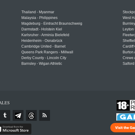
Thailand - Myanmar
Stockpo
Malaysia - Philippines
West H
Magdeburg - Eintracht Braunschweig
Burnley
Darmstadt - Holstein Kiel
Leyton 
Karlsruher - Arminia Bielefeld
Fleetwo
Heidenheim - Osnabrück
Sheffi
Cambridge United - Barnet
Cardiff
Queens Park Rangers - Millwall
Burton 
Derby County - Lincoln City
Crewe A
Barnsley - Wigan Athletic
Salford
ALES