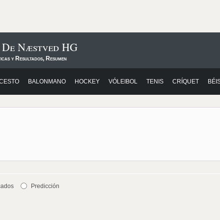
s De Næstved HG
ticas y Resultados, Resumen
CESTO
BALONMANO
HOCKEY
VÓLEIBOL
TENIS
CRÍQUET
BÉI
cados
Predicción