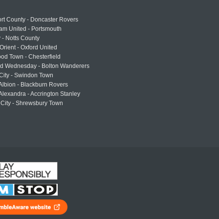
rt County - Doncaster Rovers
am United - Portsmouth
 - Notts County
Orient - Oxford United
od Town - Chesterfield
eld Wednesday - Bolton Wanderers
 City - Swindon Town
Albion - Blackburn Rovers
lexandra - Accrington Stanley
 City - Shrewsbury Town