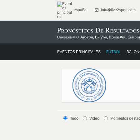
español
info@live2sport.com
Pronósticos De Resultado
Consejos para Apostar, En Vivo, Dónde Ver, Estadís
EVENTOS PRINCIPALES
FÚTBOL
BALON
Todo
Video
Momentos desta