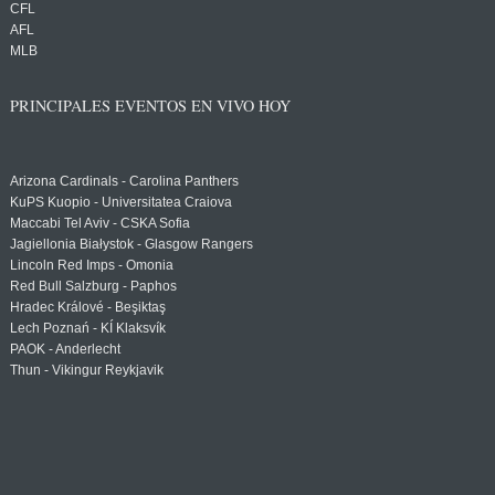
CFL
AFL
MLB
PRINCIPALES EVENTOS EN VIVO HOY
Arizona Cardinals - Carolina Panthers
KuPS Kuopio - Universitatea Craiova
Maccabi Tel Aviv - CSKA Sofia
Jagiellonia Białystok - Glasgow Rangers
Lincoln Red Imps - Omonia
Red Bull Salzburg - Paphos
Hradec Králové - Beşiktaş
Lech Poznań - KÍ Klaksvík
PAOK - Anderlecht
Thun - Vikingur Reykjavik