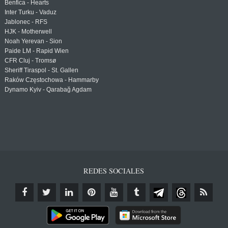
Benfica - Hearts
Inter Turku - Vaduz
Jablonec - RFS
HJK - Motherwell
Noah Yerevan - Sion
Paide LM - Rapid Wien
CFR Cluj - Tromsø
Sheriff Tiraspol - St. Gallen
Raków Częstochowa - Hammarby
Dynamo Kyiv - Qarabağ Agdam
REDES SOCIALES