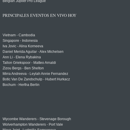
Belgian Jupiler Pro League
PRINCIPALES EVENTOS EN VIVO HOY
Vietnam - Cambodia
Singapore - Indonesia
Iva Jovic - Alina Korneeva
Daniel Merida Aguilar - Alex Michelsen
Ann Li - Elena Rybakina
Tallon Griekspoor - Matteo Arnaldi
Zizou Bergs - Ben Shelton
Mirra Andreeva - Leylah Annie Fernandez
Botic Van De Zandschulp - Hubert Hurkacz
Bochum - Hertha Berlin
Wycombe Wanderers - Stevenage Borough
Wolverhampton Wanderers - Port Vale