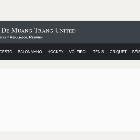
s De Muang Trang United
ticas y Resultados, Resumen
CESTO
BALONMANO
HOCKEY
VÓLEIBOL
TENIS
CRÍQUET
BÉI