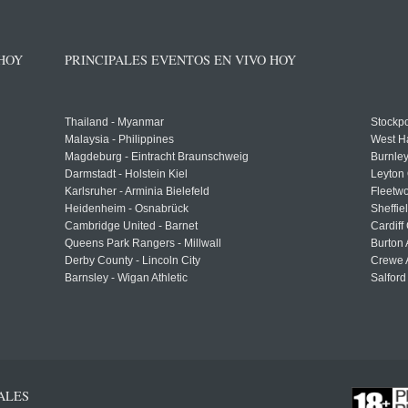
 HOY
PRINCIPALES EVENTOS EN VIVO HOY
Thailand - Myanmar
Stockpo
Malaysia - Philippines
West H
Magdeburg - Eintracht Braunschweig
Burnley
Darmstadt - Holstein Kiel
Leyton 
Karlsruher - Arminia Bielefeld
Fleetwo
Heidenheim - Osnabrück
Sheffi
Cambridge United - Barnet
Cardiff
Queens Park Rangers - Millwall
Burton 
Derby County - Lincoln City
Crewe A
Barnsley - Wigan Athletic
Salford
ALES