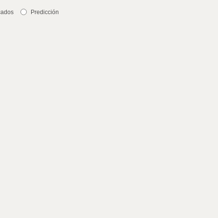
cados
Predicción