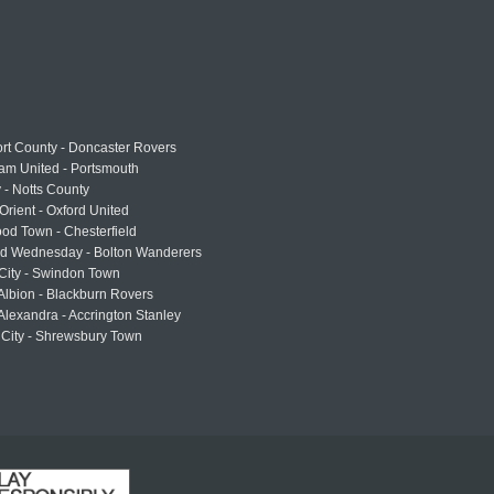
rt County - Doncaster Rovers
am United - Portsmouth
 - Notts County
Orient - Oxford United
od Town - Chesterfield
eld Wednesday - Bolton Wanderers
 City - Swindon Town
Albion - Blackburn Rovers
lexandra - Accrington Stanley
 City - Shrewsbury Town