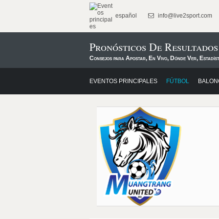
español
info@live2sport.com
Pronósticos De Resultado
Consejos para Apostar, En Vivo, Dónde Ver, Estadís
EVENTOS PRINCIPALES
FÚTBOL
BALON