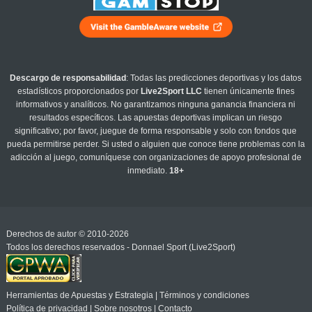
Descargo de responsabilidad
: Todas las predicciones deportivas y los datos
estadísticos proporcionados por
Live2Sport LLC
tienen únicamente fines
informativos y analíticos. No garantizamos ninguna ganancia financiera ni
resultados específicos. Las apuestas deportivas implican un riesgo
significativo; por favor, juegue de forma responsable y solo con fondos que
pueda permitirse perder. Si usted o alguien que conoce tiene problemas con la
adicción al juego, comuníquese con organizaciones de apoyo profesional de
inmediato.
18+
Derechos de autor © 2010-2026
Todos los derechos reservados - Donnael Sport (Live2Sport)
Herramientas de Apuestas y Estrategia
|
Términos y condiciones
Política de privacidad
|
Sobre nosotros
|
Contacto