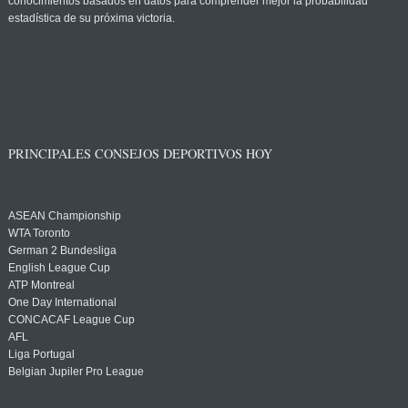
conocimientos basados en datos para comprender mejor la probabilidad
estadística de su próxima victoria.
PRINCIPALES CONSEJOS DEPORTIVOS HOY
ASEAN Championship
WTA Toronto
German 2 Bundesliga
English League Cup
ATP Montreal
One Day International
CONCACAF League Cup
AFL
Liga Portugal
Belgian Jupiler Pro League