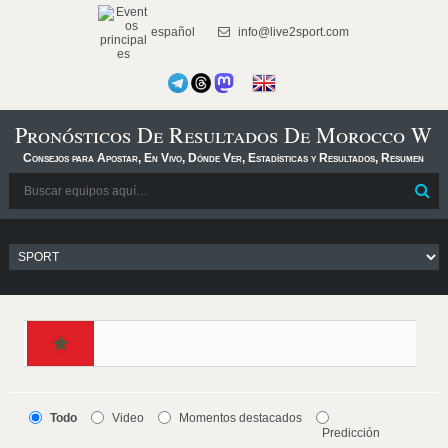
español
info@live2sport.com
Pronósticos De Resultados De Morocco W
Consejos para Apostar, En Vivo, Dónde Ver, Estadísticas y Resultados, Resumen
Todo
Video
Momentos destacados
Predicción