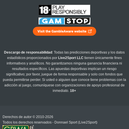
Descargo de responsabilidad
: Todas las predicciones deportivas y los datos
estadísticos proporcionados por
Live2Sport LLC
tienen únicamente fines
informativos y analíticos. No garantizamos ninguna ganancia financiera ni
resultados específicos. Las apuestas deportivas implican un riesgo
significativo; por favor, juegue de forma responsable y solo con fondos que
pueda permitirse perder. Si usted o alguien que conoce tiene problemas con la
adicción al juego, comuníquese con organizaciones de apoyo profesional de
inmediato.
18+
Derechos de autor © 2010-2026
Todos los derechos reservados - Donnael Sport (Live2Sport)