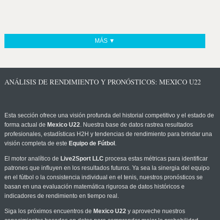
MÁS ▼
ANÁLISIS DE RENDIMIENTO Y PRONÓSTICOS: MEXICO U22
Esta sección ofrece una visión profunda del historial competitivo y el estado de
forma actual de
Mexico U22
. Nuestra base de datos rastrea resultados
profesionales, estadísticas H2H y tendencias de rendimiento para brindar una
visión completa de este
Equipo de Fútbol
.
El motor analítico de
Live2Sport LLC
procesa estas métricas para identificar
patrones que influyen en los resultados futuros. Ya sea la sinergia del equipo
en el fútbol o la consistencia individual en el tenis, nuestros pronósticos se
basan en una evaluación matemática rigurosa de datos históricos e
indicadores de rendimiento en tiempo real.
Siga los próximos encuentros de
Mexico U22
y aproveche nuestros