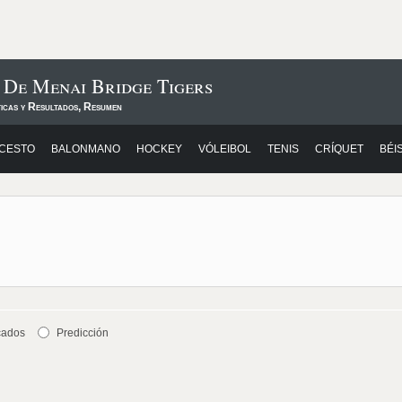
 De Menai Bridge Tigers
ticas y Resultados, Resumen
CESTO
BALONMANO
HOCKEY
VÓLEIBOL
TENIS
CRÍQUET
BÉI
cados
Predicción