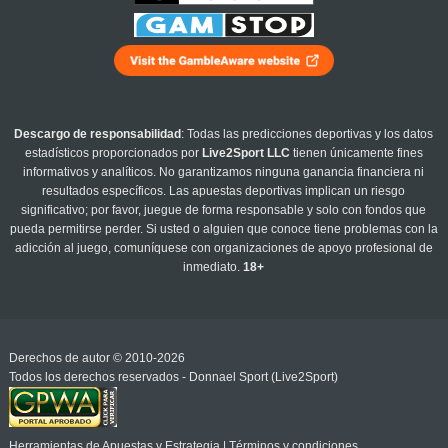
Descargo de responsabilidad
: Todas las predicciones deportivas y los datos
estadísticos proporcionados por
Live2Sport LLC
tienen únicamente fines
informativos y analíticos. No garantizamos ninguna ganancia financiera ni
resultados específicos. Las apuestas deportivas implican un riesgo
significativo; por favor, juegue de forma responsable y solo con fondos que
pueda permitirse perder. Si usted o alguien que conoce tiene problemas con la
adicción al juego, comuníquese con organizaciones de apoyo profesional de
inmediato.
18+
Derechos de autor © 2010-2026
Todos los derechos reservados - Donnael Sport (Live2Sport)
Herramientas de Apuestas y Estrategia
|
Términos y condiciones