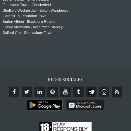
Fleetwood Town - Chesterfield
Sheffield Wednesday - Bolton Wanderers
Cardiff City - Swindon Town
Burton Albion - Blackburn Rovers
Crewe Alexandra - Accrington Stanley
Salford City - Shrewsbury Town
REDES SOCIALES