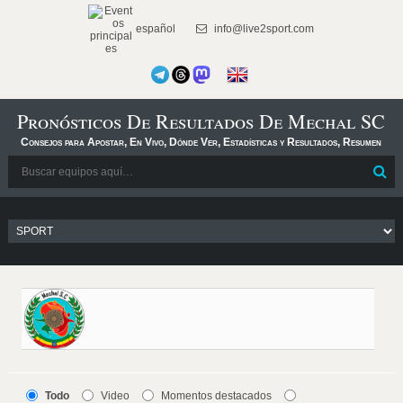
español
info@live2sport.com
Pronósticos De Resultados De Mechal SC
Consejos para Apostar, En Vivo, Dónde Ver, Estadísticas y Resultados, Resumen
Todo
Video
Momentos destacados