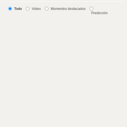
Todo
Video
Momentos destacados
Predicción