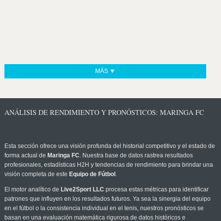
MÁS ▼
ANÁLISIS DE RENDIMIENTO Y PRONÓSTICOS: MARINGA FC
Esta sección ofrece una visión profunda del historial competitivo y el estado de
forma actual de
Maringa FC
. Nuestra base de datos rastrea resultados
profesionales, estadísticas H2H y tendencias de rendimiento para brindar una
visión completa de este
Equipo de Fútbol
.
El motor analítico de
Live2Sport LLC
procesa estas métricas para identificar
patrones que influyen en los resultados futuros. Ya sea la sinergia del equipo
en el fútbol o la consistencia individual en el tenis, nuestros pronósticos se
basan en una evaluación matemática rigurosa de datos históricos e