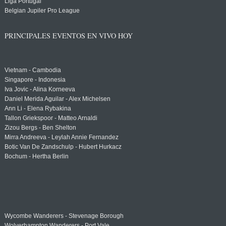
Liga Portugal
Belgian Jupiler Pro League
PRINCIPALES EVENTOS EN VIVO HOY
Vietnam - Cambodia
Singapore - Indonesia
Iva Jovic - Alina Korneeva
Daniel Merida Aguilar - Alex Michelsen
Ann Li - Elena Rybakina
Tallon Griekspoor - Matteo Arnaldi
Zizou Bergs - Ben Shelton
Mirra Andreeva - Leylah Annie Fernandez
Botic Van De Zandschulp - Hubert Hurkacz
Bochum - Hertha Berlin
Wycombe Wanderers - Stevenage Borough
Wolverhampton Wanderers - Port Vale