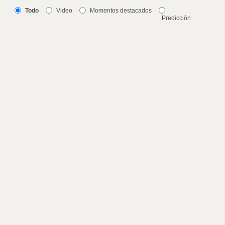
Todo
Video
Momentos destacados
Predicción