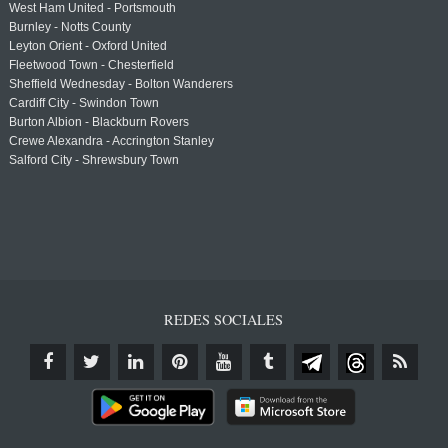
West Ham United - Portsmouth
Burnley - Notts County
Leyton Orient - Oxford United
Fleetwood Town - Chesterfield
Sheffield Wednesday - Bolton Wanderers
Cardiff City - Swindon Town
Burton Albion - Blackburn Rovers
Crewe Alexandra - Accrington Stanley
Salford City - Shrewsbury Town
REDES SOCIALES