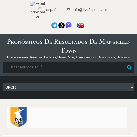
español
info@live2sport.com
Pronósticos De Resultados De Mansfield
Town
Consejos para Apostar, En Vivo, Dónde Ver, Estadísticas y Resultados, Resumen