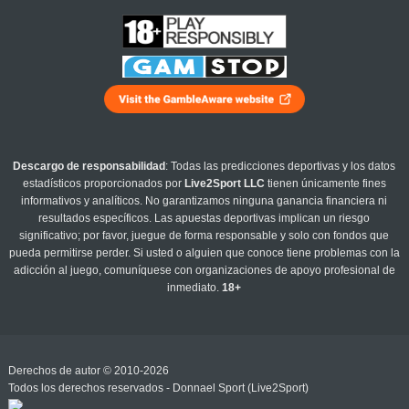
Descargo de responsabilidad
: Todas las predicciones deportivas y los datos
estadísticos proporcionados por
Live2Sport LLC
tienen únicamente fines
informativos y analíticos. No garantizamos ninguna ganancia financiera ni
resultados específicos. Las apuestas deportivas implican un riesgo
significativo; por favor, juegue de forma responsable y solo con fondos que
pueda permitirse perder. Si usted o alguien que conoce tiene problemas con la
adicción al juego, comuníquese con organizaciones de apoyo profesional de
inmediato.
18+
Derechos de autor © 2010-2026
Todos los derechos reservados - Donnael Sport (Live2Sport)