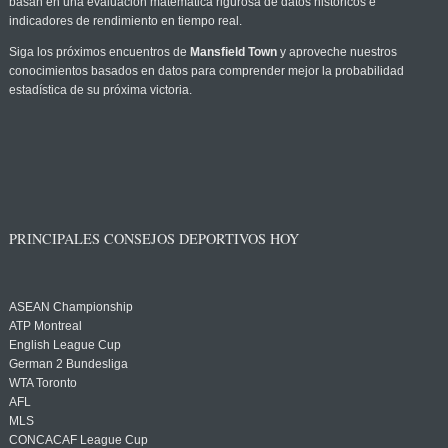
basan en una evaluación matemática rigurosa de datos históricos e
indicadores de rendimiento en tiempo real.
Siga los próximos encuentros de
Mansfield Town
y aproveche nuestros
conocimientos basados en datos para comprender mejor la probabilidad
estadística de su próxima victoria.
PRINCIPALES CONSEJOS DEPORTIVOS HOY
ASEAN Championship
ATP Montreal
English League Cup
German 2 Bundesliga
WTA Toronto
AFL
MLS
CONCACAF League Cup