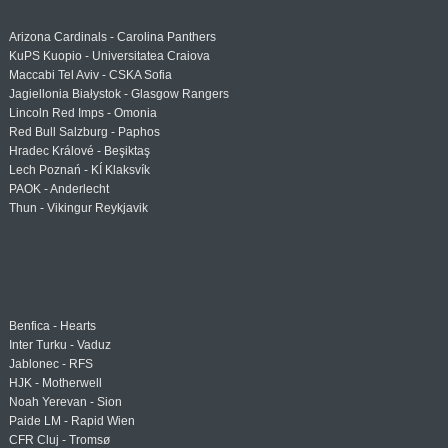
Arizona Cardinals - Carolina Panthers
KuPS Kuopio - Universitatea Craiova
Maccabi Tel Aviv - CSKA Sofia
Jagiellonia Białystok - Glasgow Rangers
Lincoln Red Imps - Omonia
Red Bull Salzburg - Paphos
Hradec Králové - Beşiktaş
Lech Poznań - KÍ Klaksvík
PAOK - Anderlecht
Thun - Vikingur Reykjavik
Benfica - Hearts
Inter Turku - Vaduz
Jablonec - RFS
HJK - Motherwell
Noah Yerevan - Sion
Paide LM - Rapid Wien
CFR Cluj - Tromsø