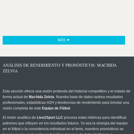
MÁS ▼
ANÁLISIS DE RENDIMIENTO Y PRONÓSTICOS: MACHIDA
ZELVIA
Esta sección ofrece una visión profunda del historial competitivo y el estado de
forma actual de
Machida Zelvia
. Nuestra base de datos rastrea resultados
profesionales, estadísticas H2H y tendencias de rendimiento para brindar una
visión completa de este
Equipo de Fútbol
.
El motor analítico de
Live2Sport LLC
procesa estas métricas para identificar
patrones que influyen en los resultados futuros. Ya sea la sinergia del equipo
en el fútbol o la consistencia individual en el tenis, nuestros pronósticos se