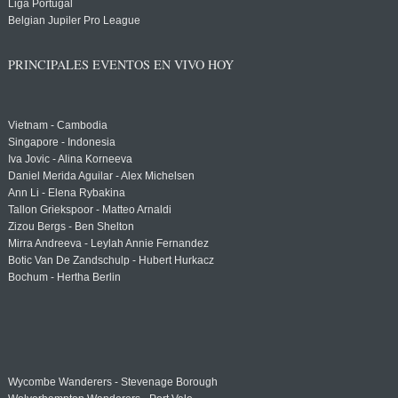
Liga Portugal
Belgian Jupiler Pro League
PRINCIPALES EVENTOS EN VIVO HOY
Vietnam - Cambodia
Singapore - Indonesia
Iva Jovic - Alina Korneeva
Daniel Merida Aguilar - Alex Michelsen
Ann Li - Elena Rybakina
Tallon Griekspoor - Matteo Arnaldi
Zizou Bergs - Ben Shelton
Mirra Andreeva - Leylah Annie Fernandez
Botic Van De Zandschulp - Hubert Hurkacz
Bochum - Hertha Berlin
Wycombe Wanderers - Stevenage Borough