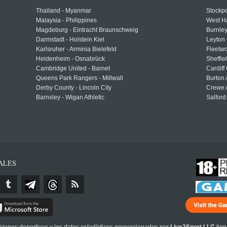
Thailand - Myanmar
Stockpo
Malaysia - Philippines
West H
Magdeburg - Eintracht Braunschweig
Burnley
Darmstadt - Holstein Kiel
Leyton 
Karlsruher - Arminia Bielefeld
Fleetwo
Heidenheim - Osnabrück
Sheffi
Cambridge United - Barnet
Cardiff
Queens Park Rangers - Millwall
Burton 
Derby County - Lincoln City
Crewe A
Barnsley - Wigan Athletic
Salford
ALES