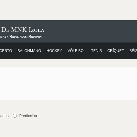
s De MNK Izola
ticas y Resultados, Resumen
CESTO
BALONMANO
HOCKEY
VÓLEIBOL
TENIS
CRÍQUET
BÉI
cados
Predicción