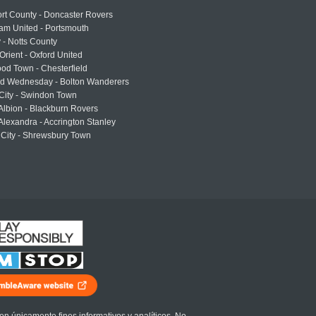
rt County - Doncaster Rovers
am United - Portsmouth
 - Notts County
Orient - Oxford United
od Town - Chesterfield
eld Wednesday - Bolton Wanderers
 City - Swindon Town
Albion - Blackburn Rovers
lexandra - Accrington Stanley
 City - Shrewsbury Town