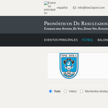
español
info@live2sport.com
Pronósticos De Resultado
Consejos para Apostar, En Vivo, Dónde Ver, Estadís
EVENTOS PRINCIPALES
FÚTBOL
BALON
Todo
Video
Momentos desta