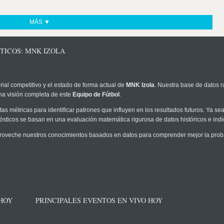
MÁS ▼
TICOS: MNK IZOLA
rial competitivo y el estado de forma actual de
MNK Izola
. Nuestra base de datos r
na visión completa de este
Equipo de Fútbol
.
as métricas para identificar patrones que influyen en los resultados futuros. Ya sea 
onósticos se basan en una evaluación matemática rigurosa de datos históricos e ind
roveche nuestros conocimientos basados en datos para comprender mejor la probabi
 HOY
PRINCIPALES EVENTOS EN VIVO HOY