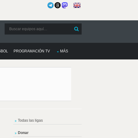
SBOL
PROGRAMACIÓN TV
MÁS
Todas las ligas
Donar