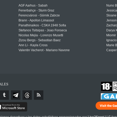
AGF Aarhus - Sabah
Nuno Bo
Fenerbahçe - Sturm Graz
Jessic
Ferencvárosi - Górnik Zabrze
Sloane 
Brann - Apollon Limassol
Jenson
Panathinaikos - CSKA 1948 Sofia
Zachary
Stefanos Tsitsipas - Joao Fonseca
Darya K
Nicolas Mejia - Lorenzo Musetti
Miomir 
Zizou Bergs - Sebastian Baez
Ignacio
Ann Li - Kayla Cross
Marie 
Valentin Vacherot - Mariano Navone
Casper
ALES