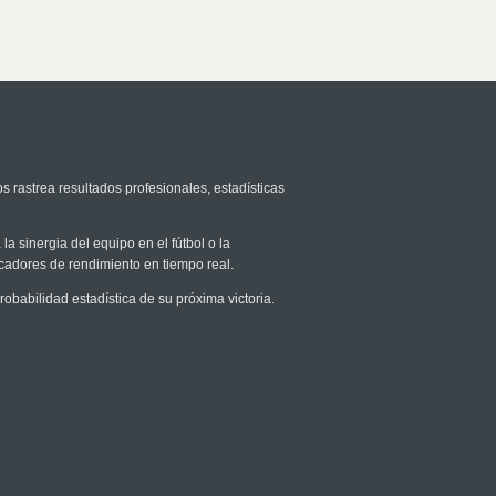
s rastrea resultados profesionales, estadísticas
la sinergia del equipo en el fútbol o la
icadores de rendimiento en tiempo real.
babilidad estadística de su próxima victoria.