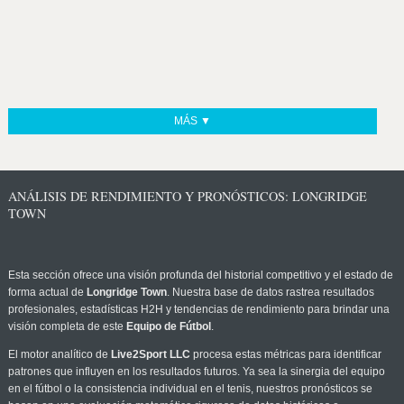
MÁS ▼
ANÁLISIS DE RENDIMIENTO Y PRONÓSTICOS: LONGRIDGE
TOWN
Esta sección ofrece una visión profunda del historial competitivo y el estado de
forma actual de
Longridge Town
. Nuestra base de datos rastrea resultados
profesionales, estadísticas H2H y tendencias de rendimiento para brindar una
visión completa de este
Equipo de Fútbol
.
El motor analítico de
Live2Sport LLC
procesa estas métricas para identificar
patrones que influyen en los resultados futuros. Ya sea la sinergia del equipo
en el fútbol o la consistencia individual en el tenis, nuestros pronósticos se