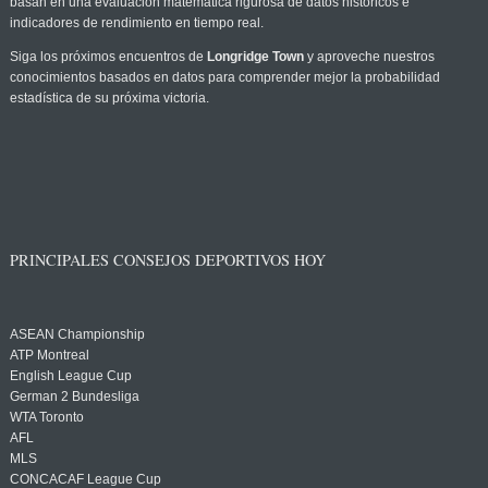
basan en una evaluación matemática rigurosa de datos históricos e
indicadores de rendimiento en tiempo real.
Siga los próximos encuentros de
Longridge Town
y aproveche nuestros
conocimientos basados en datos para comprender mejor la probabilidad
estadística de su próxima victoria.
PRINCIPALES CONSEJOS DEPORTIVOS HOY
ASEAN Championship
ATP Montreal
English League Cup
German 2 Bundesliga
WTA Toronto
AFL
MLS
CONCACAF League Cup