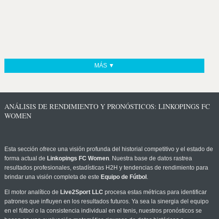
MÁS ▼
ANÁLISIS DE RENDIMIENTO Y PRONÓSTICOS: LINKOPINGS FC
WOMEN
Esta sección ofrece una visión profunda del historial competitivo y el estado de
forma actual de
Linkopings FC Women
. Nuestra base de datos rastrea
resultados profesionales, estadísticas H2H y tendencias de rendimiento para
brindar una visión completa de este
Equipo de Fútbol
.
El motor analítico de
Live2Sport LLC
procesa estas métricas para identificar
patrones que influyen en los resultados futuros. Ya sea la sinergia del equipo
en el fútbol o la consistencia individual en el tenis, nuestros pronósticos se