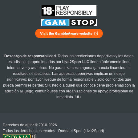
Descargo de responsabilidad
: Todas las predicciones deportivas y los datos
estadísticos proporcionados por
Live2Sport LLC
tienen únicamente fines
informativos y analíticos. No garantizamos ninguna ganancia financiera ni
resultados específicos. Las apuestas deportivas implican un riesgo
significativo; por favor, juegue de forma responsable y solo con fondos que
pueda permitirse perder. Si usted o alguien que conoce tiene problemas con la
adicción al juego, comuníquese con organizaciones de apoyo profesional de
inmediato.
18+
Derechos de autor © 2010-2026
Todos los derechos reservados - Donnael Sport (Live2Sport)