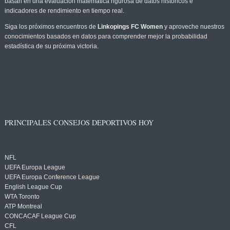
basan en una evaluación matemática rigurosa de datos históricos e
indicadores de rendimiento en tiempo real.
Siga los próximos encuentros de
Linkopings FC Women
y aproveche nuestros
conocimientos basados en datos para comprender mejor la probabilidad
estadística de su próxima victoria.
PRINCIPALES CONSEJOS DEPORTIVOS HOY
NFL
UEFA Europa League
UEFA Europa Conference League
English League Cup
WTA Toronto
ATP Montreal
CONCACAF League Cup
CFL