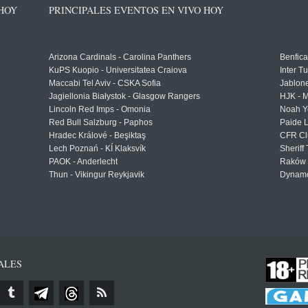
 HOY
PRINCIPALES EVENTOS EN VIVO HOY
Arizona Cardinals - Carolina Panthers
Benfica
KuPS Kuopio - Universitatea Craiova
Inter T
Maccabi Tel Aviv - CSKA Sofia
Jablon
Jagiellonia Białystok - Glasgow Rangers
HJK - M
Lincoln Red Imps - Omonia
Noah Y
Red Bull Salzburg - Paphos
Paide 
Hradec Králové - Beşiktaş
CFR Cl
Lech Poznań - KÍ Klaksvík
Sheriff 
PAOK - Anderlecht
Raków 
Thun - Vikingur Reykjavik
Dynamo
ALES