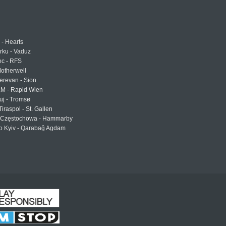
 - Hearts
urku - Vaduz
ec - RFS
otherwell
erevan - Sion
LM - Rapid Wien
uj - Tromsø
Tiraspol - St. Gallen
Częstochowa - Hammarby
 Kyiv - Qarabağ Agdam