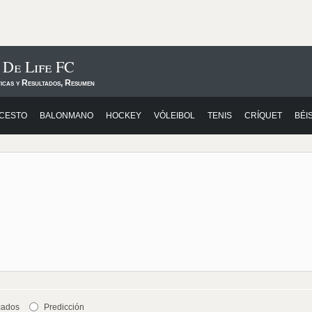
 De Life FC
ticas y Resultados, Resumen
CESTO
BALONMANO
HOCKEY
VÓLEIBOL
TENIS
CRÍQUET
BÉI
cados
Predicción