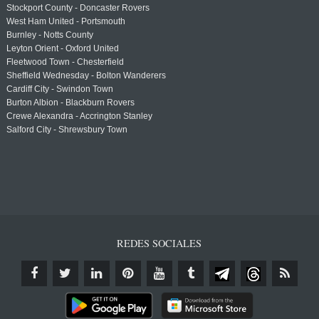
Stockport County - Doncaster Rovers
West Ham United - Portsmouth
Burnley - Notts County
Leyton Orient - Oxford United
Fleetwood Town - Chesterfield
Sheffield Wednesday - Bolton Wanderers
Cardiff City - Swindon Town
Burton Albion - Blackburn Rovers
Crewe Alexandra - Accrington Stanley
Salford City - Shrewsbury Town
REDES SOCIALES