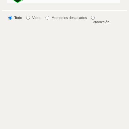
Todo
Video
Momentos destacados
Predicción