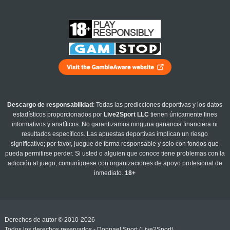
Descargo de responsabilidad
: Todas las predicciones deportivas y los datos
estadísticos proporcionados por
Live2Sport LLC
tienen únicamente fines
informativos y analíticos. No garantizamos ninguna ganancia financiera ni
resultados específicos. Las apuestas deportivas implican un riesgo
significativo; por favor, juegue de forma responsable y solo con fondos que
pueda permitirse perder. Si usted o alguien que conoce tiene problemas con la
adicción al juego, comuníquese con organizaciones de apoyo profesional de
inmediato.
18+
Derechos de autor © 2010-2026
Todos los derechos reservados - Donnael Sport (Live2Sport)