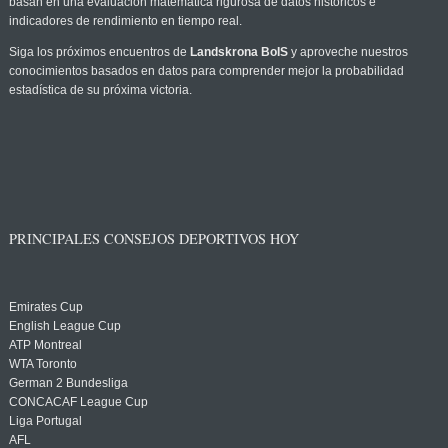
basan en una evaluación matemática rigurosa de datos históricos e
indicadores de rendimiento en tiempo real.
Siga los próximos encuentros de
Landskrona BoIS
y aproveche nuestros
conocimientos basados en datos para comprender mejor la probabilidad
estadística de su próxima victoria.
PRINCIPALES CONSEJOS DEPORTIVOS HOY
Emirates Cup
English League Cup
ATP Montreal
WTA Toronto
German 2 Bundesliga
CONCACAF League Cup
Liga Portugal
AFL