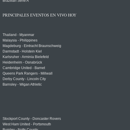
Brazilian Serie A
PRINCIPALES EVENTOS EN VIVO HOY
Thailand - Myanmar
Malaysia - Philippines
Magdeburg - Eintracht Braunschweig
Darmstadt - Holstein Kiel
Karlsruher - Arminia Bielefeld
Heidenheim - Osnabrück
Cambridge United - Barnet
Queens Park Rangers - Millwall
Derby County - Lincoln City
Barnsley - Wigan Athletic
Stockport County - Doncaster Rovers
West Ham United - Portsmouth
Burnley - Notts County