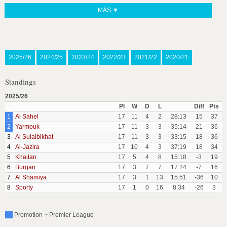
MÁS ▼
2025/26
2024/25
2023/24
2022/23
2021/22
2020/21
Standings
2025/26
Pl
W
D
L
Diff
Pts
1
Al Sahel
17
11
4
2
28:13
15
37
2
Yarmouk
17
11
3
3
35:14
21
36
3
Al Sulaibikhat
17
11
3
3
33:15
18
36
4
Al-Jazira
17
10
4
3
37:19
18
34
5
Khaitan
17
5
4
8
15:18
-3
19
6
Burgan
17
3
7
7
17:24
-7
16
7
Al Shamiya
17
3
1
13
15:51
-36
10
8
Sporty
17
1
0
16
8:34
-26
3
Promotion ~ Premier League