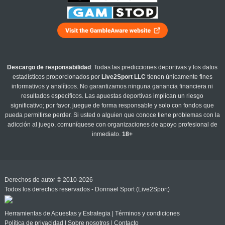
Descargo de responsabilidad
: Todas las predicciones deportivas y los datos
estadísticos proporcionados por
Live2Sport LLC
tienen únicamente fines
informativos y analíticos. No garantizamos ninguna ganancia financiera ni
resultados específicos. Las apuestas deportivas implican un riesgo
significativo; por favor, juegue de forma responsable y solo con fondos que
pueda permitirse perder. Si usted o alguien que conoce tiene problemas con la
adicción al juego, comuníquese con organizaciones de apoyo profesional de
inmediato.
18+
Derechos de autor © 2010-2026
Todos los derechos reservados - Donnael Sport (Live2Sport)
Herramientas de Apuestas y Estrategia
|
Términos y condiciones
Política de privacidad
|
Sobre nosotros
|
Contacto