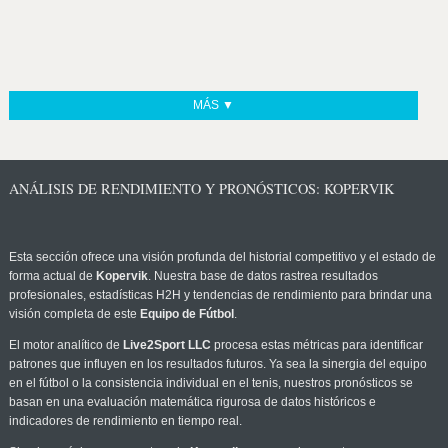
MÁS ▼
ANÁLISIS DE RENDIMIENTO Y PRONÓSTICOS: KOPERVIK
Esta sección ofrece una visión profunda del historial competitivo y el estado de
forma actual de
Kopervik
. Nuestra base de datos rastrea resultados
profesionales, estadísticas H2H y tendencias de rendimiento para brindar una
visión completa de este
Equipo de Fútbol
.
El motor analítico de
Live2Sport LLC
procesa estas métricas para identificar
patrones que influyen en los resultados futuros. Ya sea la sinergia del equipo
en el fútbol o la consistencia individual en el tenis, nuestros pronósticos se
basan en una evaluación matemática rigurosa de datos históricos e
indicadores de rendimiento en tiempo real.