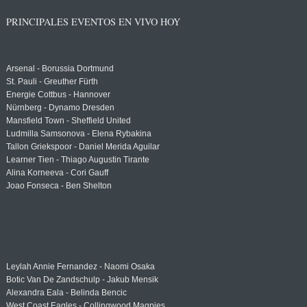
PRINCIPALES EVENTOS EN VIVO HOY
Arsenal - Borussia Dortmund
St. Pauli - Greuther Fürth
Energie Cottbus - Hannover
Nürnberg - Dynamo Dresden
Mansfield Town - Sheffield United
Ludmilla Samsonova - Elena Rybakina
Tallon Griekspoor - Daniel Merida Aguilar
Learner Tien - Thiago Augustin Tirante
Alina Korneeva - Cori Gauff
Joao Fonseca - Ben Shelton
Leylah Annie Fernandez - Naomi Osaka
Botic Van De Zandschulp - Jakub Mensik
Alexandra Eala - Belinda Bencic
West Coast Eagles - Collingwood Magpies