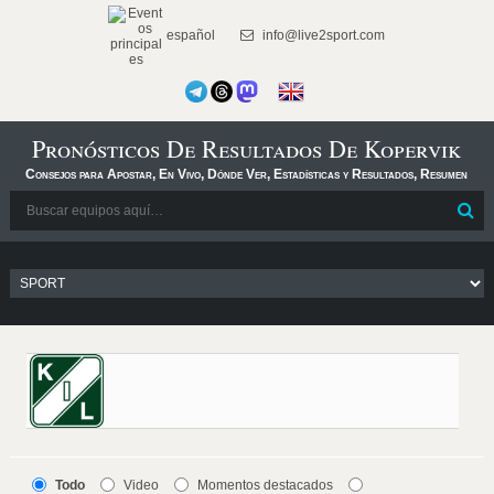
español
info@live2sport.com
Pronósticos De Resultados De Kopervik
Consejos para Apostar, En Vivo, Dónde Ver, Estadísticas y Resultados, Resumen
Todo
Video
Momentos destacados